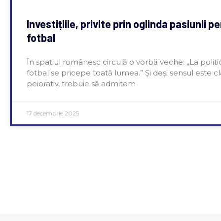
Investițiile, privite prin oglinda pasiunii p
fotbal
În spațiul românesc circulă o vorbă veche: „La politic
fotbal se pricepe toată lumea.” Și deși sensul este cl
peiorativ, trebuie să admitem
17 decembrie 2025