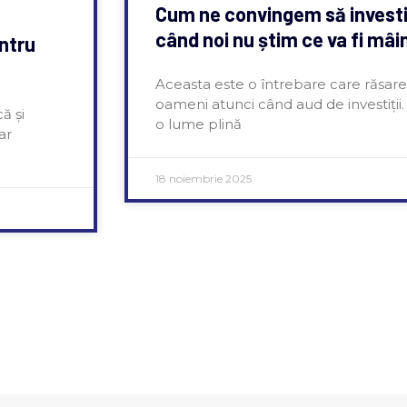
Cum ne convingem să invest
când noi nu știm ce va fi mâi
entru
Aceasta este o întrebare care răsar
oameni atunci când aud de investiții.
ă și
o lume plină
ar
18 noiembrie 2025