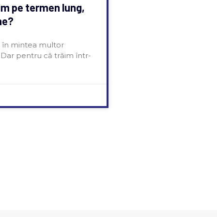
im pe termen lung,
ne?
e în mintea multor
 Dar pentru că trăim într-