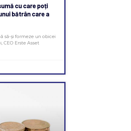
o sumă cu care poți
 unui bătrân care a
ă să-și formeze un obicei
ei, CEO Erste Asset