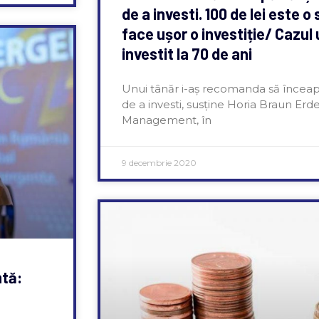
de a investi. 100 de lei este 
face ușor o investiție/ Cazul
investit la 70 de ani
Unui tânăr i-aș recomanda să înceap
de a investi, susține Horia Braun Erd
Management, în
9 decembrie 2020
ntă: