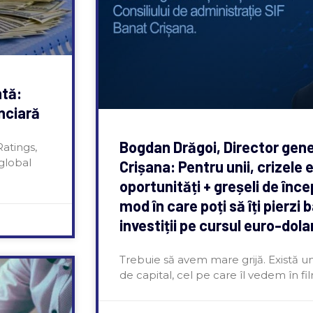
ntă:
anciară
Bogdan Drăgoi, Director gene
atings,
global
Crișana: Pentru unii, crizele
oportunități + greșeli de înce
mod în care poți să îți pierzi 
investiții pe cursul euro-dola
Trebuie să avem mare grijă. Există un m
de capital, cel pe care îl vedem în fi