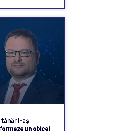
 tânăr i-aș
formeze un obicei