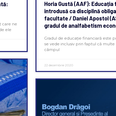
Horia Gustă (AAF): Educația f
ntă:
introdusă ca disciplină obligat
facultate / Daniel Apostol (
t care ne
gradul de analfabetism econo
 de ele
Gradul de educație financiară este pr
se vede inclusiv prin faptul că multe
câmpul
22 decembrie 2020