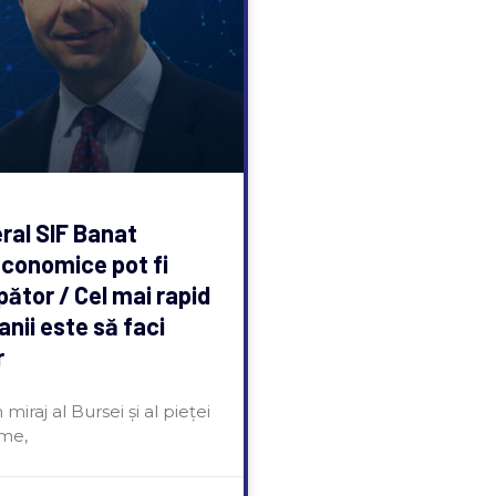
ral SIF Banat
 economice pot fi
pător / Cel mai rapid
banii este să faci
r
iraj al Bursei și al pieței
lme,