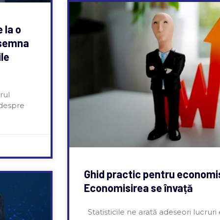
 la o
nsemna
le
rul
 despre
Ghid practic pentru economis
Economisirea se învață
Statisticile ne arată adeseori lucrur