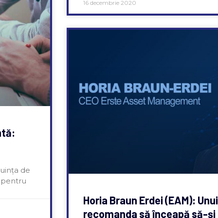
16 decembrie 2020
ntă:
nuința de
 pentru
Horia Braun Erdei (EAM): Unui
recomanda să înceapă să-și 