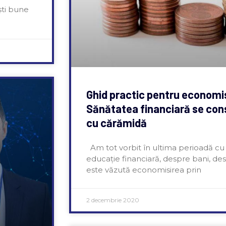
ști bune
Ghid practic pentru economis
Sănătatea financiară se con
cu cărămidă
Am tot vorbit în ultima perioadă cu 
educație financiară, despre bani, des
este văzută economisirea prin
2 decembrie 2020