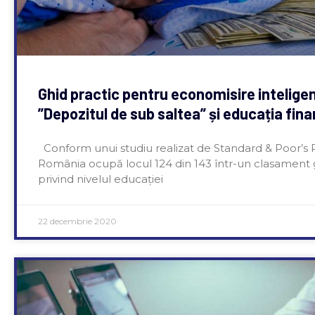
Ghid practic pentru economisire intelige
”Depozitul de sub saltea” și educația fin
Conform unui studiu realizat de Standard & Poor’s R
România ocupă locul 124 din 143 într-un clasament 
privind nivelul educației
22 decembrie 2020