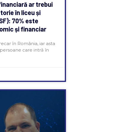
inanciară ar trebui
orie în liceu și
ASF): 70% este
mic și financiar
ecar în România, iar asta
 persoane care intră în